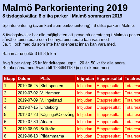
Malmö Parkorientering 2019
8 tisdagskvällar, 8 olika parker i Malmö sommaren 2019
Sprintorientering (även känt som parkorientering) i 8 olika parker i Malmö.
8 tisdagskvällar har alla möjligheten att prova på orientering i Malmös parker
såväl elitorienterare som helt nya orienterare kan vara med.
Ja, till och med du som inte har orienterat innan kan vara med.
Banan är ungefär 3 till 3,5 km
Avgift per gång: 25 kr för deltagare upp till 20 år, 50 kr för alla andra.
Betala gärna med Swish till 1234641189 (inget riktnummer).
Etapp
Datum
Plats
Inbjudan
Etappresultat
Totalres
1
2019-06-25
Slottsparken
Inbjudan
Etappresultat
Totalres
2
2019-07-02
V. Hamnen
Inbjudan
Etappresultat
Totalres
3
2019-07-09
V. Ingelstad
Inbjudan
Etappresultat
Totalres
4
2019-07-16
Lindeborg
Inbjudan
Etappresultat
Totalres
5
2019-07-23
Käglinge/Oxievång
Inbjudan
Etappresultat
Totalres
6
2019-07-30
Alnarp
Inbjudan
Etappresultat
Totalres
7
2019-08-06
Bulltofta
Inbjudan
Etappresultat
Totalres
8
2019-08-13
Pildammarna
Inbjudan
Etappresultat
Totalres