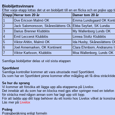
Biobiljettsvinnare
Efter varje etapp lottas det ut en biobiljett till en en flicka och en pojke upp 
Etapp
Herrar tom 20 år
Damer tom 20 år
1
Ove Ericson Malmö OK
Emma Lundsgaard OK Konti
2
Jack Salomonsson, Skåneslättens OL
Ebba Seyfart, SK Lundia
3
Darius Brenner Klubblös
My Wallenborg Lunds OK
4
Emil Leccerot Klubblös
Linnea Stoltz Klubblös
5
Viktor Ahltin, Malmö OK
Ida Husby, Skåneslättens O
6
Joel Annemarken, OK Kontinent
Clara Ehrnborn, Andrarums 
7
Viktor Karlsson, Klubblös
Moa Wallenborg, Lunds OK
Samtliga biobiljetter delas ut vid sista etappen
SportIdent
Samtliga kontroller kommer att vara utrustade med SportIdent.
Du som har en SportIdent pinne kommer efter målgång att få dina sträcktider
Se hur du sprang
Vi kommer att försöka att lägga upp alla etapperna på Livelox.
Det innebär att du som har en klocka med gps eller springer med en telefon
för sträcka med någon annan som har lagt upp sitt lopp.
För att ladda upp ditt lopp behöver du ett konto hos Livelox vilket är konstnad
Läs mer på
Livelox
Poäng
Poängberäkning enligt formeln