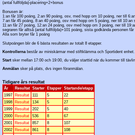
(antal fullföljda)-placering+2+bonus
Bonusen är:
1:an får 100 poäng, 2:an 90 poäng, osv, med hopp om 10 poäng, ner till 6:
7:an får 45 poäng, 8:an 40 poäng, osv med hopp om 5 poäng, ner till 10:an
11:an får 27 poäng, 12:an 24 poäng, osv med hopp om 3 poäng, ner till 19:
segraren får alltså (antal fullföljda)+101 poäng, sista godkända personen får
Alla som bryter får 1 poäng
Slutpoängen blir de 6 bästa resultaten av totalt 8 etapper.
Kontrollerna
består av miniskärmar med stiftklämma och Sportident enhet. S
Start
sker mellan 17:00 och 19:00, du väljer starttid när du kommer till tävli
Anmälan
sker på plats, dvs ingen föranmälan.
Tidigare års resultat
År
Resultat
Starter
Etapper
Startande/etapp
1997
Resultat
111
5
22
1998
Resultat
134
5
27
1999
Resultat
202
5
40
2000
Resultat
536
8
67
2001
Resultat
857
8
107
2002
Resultat
861
8
108