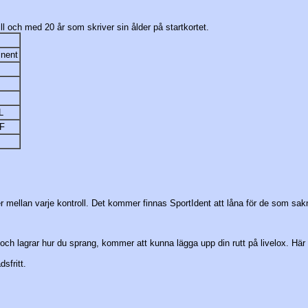
till och med 20 år som skriver sin ålder på startkortet.
nent
L
IF
 mellan varje kontroll. Det kommer finnas SportIdent att låna för de som sakn
 och lagrar hur du sprang, kommer att kunna lägga upp din rutt på livelox. H
sfritt.