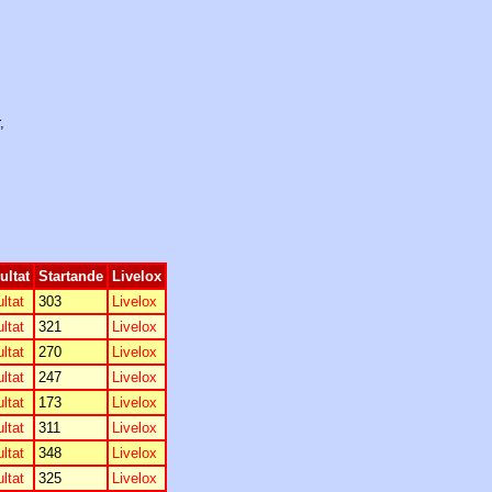
,
ultat
Startande
Livelox
ultat
303
Livelox
ultat
321
Livelox
ultat
270
Livelox
ultat
247
Livelox
ultat
173
Livelox
ultat
311
Livelox
ultat
348
Livelox
ultat
325
Livelox