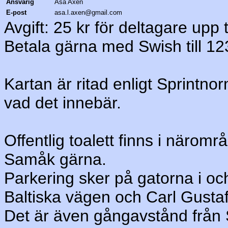
Ansvarig
Åsa Axén
E-post
asa.l.axen@gmail.com
Avgift: 25 kr för deltagare upp ti
Betala gärna med Swish till 1
Kartan är ritad enligt Sprintn
vad det innebär.
Offentlig toalett finns i närom
Samåk gärna.
Parkering sker på gatorna i o
Baltiska vägen och Carl Gustaf
Det är även gångavstånd från 