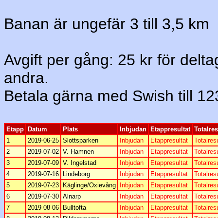
Banan är ungefär 3 till 3,5 km
Avgift per gång: 25 kr för deltag
andra.
Betala gärna med Swish till 1
Etapp
Datum
Plats
Inbjudan
Etappresultat
Totalres
1
2019-06-25
Slottsparken
Inbjudan
Etappresultat
Totalres
2
2019-07-02
V. Hamnen
Inbjudan
Etappresultat
Totalres
3
2019-07-09
V. Ingelstad
Inbjudan
Etappresultat
Totalres
4
2019-07-16
Lindeborg
Inbjudan
Etappresultat
Totalres
5
2019-07-23
Käglinge/Oxievång
Inbjudan
Etappresultat
Totalres
6
2019-07-30
Alnarp
Inbjudan
Etappresultat
Totalres
7
2019-08-06
Bulltofta
Inbjudan
Etappresultat
Totalres