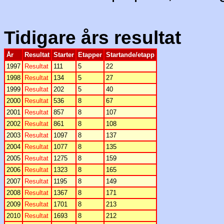
Tidigare års resultat
År
Resultat
Starter
Etapper
Startande/etapp
1997
Resultat
111
5
22
1998
Resultat
134
5
27
1999
Resultat
202
5
40
2000
Resultat
536
8
67
2001
Resultat
857
8
107
2002
Resultat
861
8
108
2003
Resultat
1097
8
137
2004
Resultat
1077
8
135
2005
Resultat
1275
8
159
2006
Resultat
1323
8
165
2007
Resultat
1195
8
149
2008
Resultat
1367
8
171
2009
Resultat
1701
8
213
2010
Resultat
1693
8
212