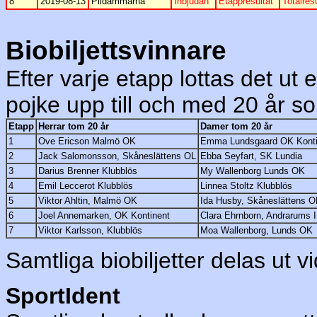
8
2019-08-13
Pildammarna
Inbjudan
Etappresultat
Totalres
Biobiljettsvinnare
Efter varje etapp lottas det ut en
pojke upp till och med 20 år som
Etapp
Herrar tom 20 år
Damer tom 20 år
1
Ove Ericson Malmö OK
Emma Lundsgaard OK Konti
2
Jack Salomonsson, Skåneslättens OL
Ebba Seyfart, SK Lundia
3
Darius Brenner Klubblös
My Wallenborg Lunds OK
4
Emil Leccerot Klubblös
Linnea Stoltz Klubblös
5
Viktor Ahltin, Malmö OK
Ida Husby, Skåneslättens O
6
Joel Annemarken, OK Kontinent
Clara Ehrnborn, Andrarums 
7
Viktor Karlsson, Klubblös
Moa Wallenborg, Lunds OK
Samtliga biobiljetter delas ut v
SportIdent